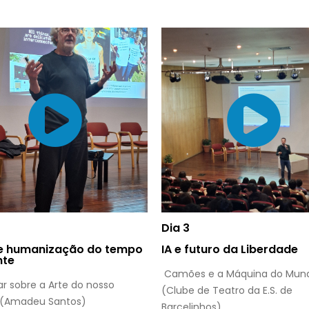
Dia 3
 e humanização do tempo
IA e futuro da Liberdade
nte
Camões e a Máquina do Mun
r sobre a Arte do nosso
(Clube de Teatro da E.S. de
(Amadeu Santos)
Barcelinhos)