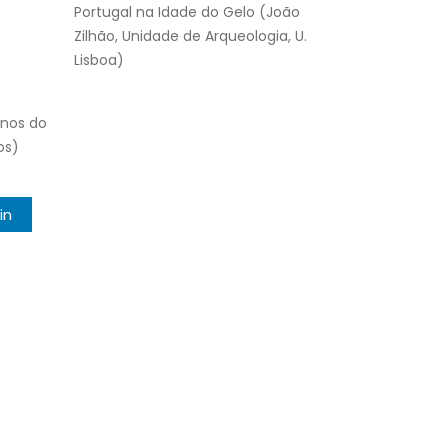
Portugal na Idade do Gelo (João
Zilhão, Unidade de Arqueologia, U.
Lisboa)
unos do
os)
in