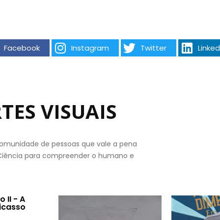
Facebook
Instagram
Twitter
Linked
TES VISUAIS
omunidade de pessoas que vale a pena
e Ciência para compreender o humano e
 II - A
Picasso