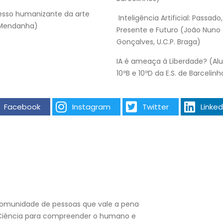
esso humanizante da arte
Inteligência Artificial: Passado,
Mendanha)
Presente e Futuro (João Nuno
Gonçalves, U.C.P. Braga)
IA é ameaça à Liberdade? (Al
10ºB e 10ºD da E.S. de Barcelinh
Facebook
Instagram
Twitter
Linked
omunidade de pessoas que vale a pena
e Ciência para compreender o humano e