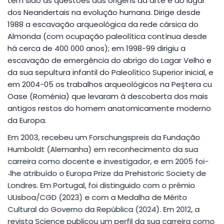
têm sido as questões das origens da arte e do lugar
dos Neandertais na evolução humana. Dirige desde
1988 a escavação arqueológica da rede cársica do
Almonda (com ocupação paleolítica contínua desde
há cerca de 400 000 anos); em 1998-99 dirigiu a
escavação de emergência do abrigo do Lagar Velho e
da sua sepultura infantil do Paleolítico Superior inicial, e
em 2004-05 os trabalhos arqueológicos na Peştera cu
Oase (Roménia) que levaram à descoberta dos mais
antigos restos do homem anatomicamente moderno
da Europa.
Em 2003, recebeu um
Forschungspreis
da Fundação
Humboldt (Alemanha) em reconhecimento da sua
carreira como docente e investigador, e em 2005 foi­
‑lhe atribuído o
Europa Prize
da
Prehistoric Society
de
Londres. Em Portugal, foi distinguido com o prémio
ULIsboa/CGD (2023) e com a Medalha de Mérito
Cultural do Governo da República (2024). Em 2012, a
revista
Science
publicou um perfil da sua carreira como